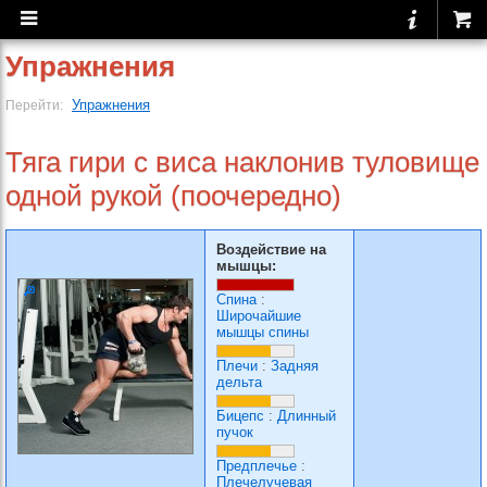
Упражнения
Упражнения
Перейти:
Тяга гири с виса наклонив туловище
одной рукой (поочередно)
Воздействие на
мышцы:
Спина
:
Широчайшие
мышцы спины
Плечи
:
Задняя
дельта
Бицепс
:
Длинный
пучок
Предплечье
:
Плечелучевая