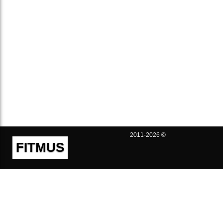
2011-2026 ©
FITMUS
Полезно
Контакты
Пользовательское соглашение
Политика конфиденциальности
Техническая поддержка
Публичная оферта
Предложения и жалобы
support@fitmus.com