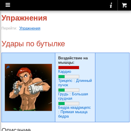
Упражнения
Упражнения
Перейти:
Удары по бутылке
Воздействие на
мышцы:
Кардио
Трицепс
:
Длинный
пучок
Грудь
:
Большая
грудная
Бедра квадрицепс
:
Прямая мышца
бедра
Описание