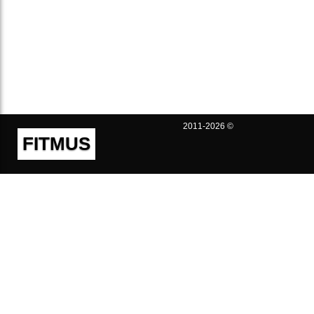
2011-2026 ©
FITMUS
Полезно
Контакты
Пользовательское соглашение
Политика конфиденциальности
Техническая поддержка
Публичная оферта
Предложения и жалобы
support@fitmus.com
Проект