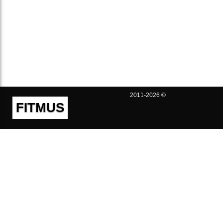
2011-2026 ©
FITMUS
Полезно
Контакты
Пользовательское соглашение
Политика конфиденциальности
Техническая поддержка
Публичная оферта
Предложения и жалобы
support@fitmus.com
Проект