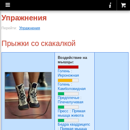
Упражнения
Упражнения
Перейти:
Прыжки со скакалкой
Воздействие на
мышцы:
Голень
:
Икроножная
Голень
:
Камболовидная
Предплечье
:
Плечелучевая
Пресс
:
Прямая
мышца живота
Бедра квадрицепс
:
Прямая мышца