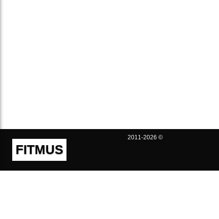
2011-2026 ©
FITMUS
Полезно
Контакты
Пользовательское соглашение
Политика конфиденциальности
Техническая поддержка
Публичная оферта
Предложения и жалобы