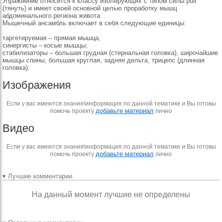
Упражнение относится к классу изолирующих с типом силы pull
(тянуть) и имеет своей основной целью проработку мышц
абдоминального региона живота.
Мышечный ансамбль включает в себя следующие единицы:
таргетируемая – прямая мышца;
синергисты – косые мышцы;
стабилизаторы – большая грудная (стернальная головка), широчайшие
мышцы спины, большая круглая, задняя дельта, трицепс (длинная
головка).
Изображения
Если у вас имеются знания\информация по данной тематике и Вы готовы
добавьте материал
помочь проекту
лично
Видео
Если у вас имеются знания\информация по данной тематике и Вы готовы
добавьте материал
помочь проекту
лично
▾ Лучшие комментарии
На данный момент лучшие не определены