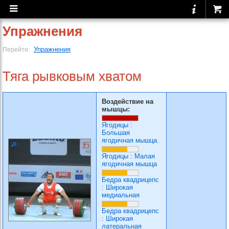
Упражнения
Упражнения
Перейти:
Тяга рывковым хватом
Воздействие на
мышцы:
Ягодицы
:
Большая
ягодичная мышца.
Ягодицы
:
Малая
ягодичная мышца
Бедра квадрицепс
:
Широкая
медиальная
Бедра квадрицепс
:
Широкая
латеральная