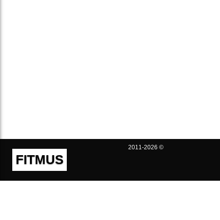
2011-2026 ©
FITMUS
Полезно
Контакты
Пользовательское соглашение
Политика конфиденциальности
Техническая поддержка
Публичная оферта