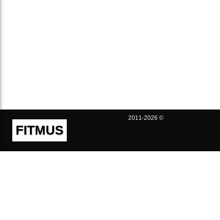
2011-2026 ©
FITMUS
Полезно
Контакты
Пользовательское соглашение
Политика конфиденциальности
Техническая поддержка
Публичная оферта
Предложения и жалобы
support@fitmus.com