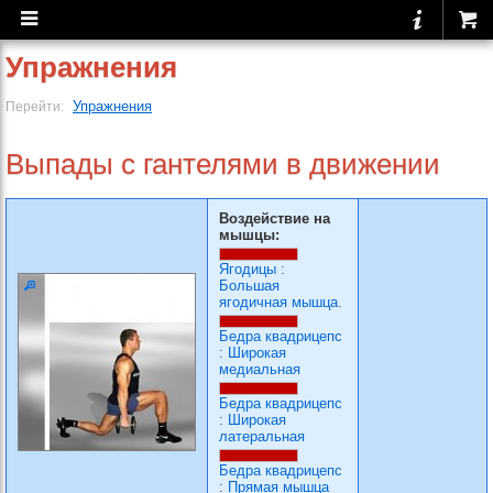
Упражнения
Упражнения
Перейти:
Выпады с гантелями в движении
Воздействие на
мышцы:
Ягодицы
:
Большая
ягодичная мышца.
Бедра квадрицепс
:
Широкая
медиальная
Бедра квадрицепс
:
Широкая
латеральная
Бедра квадрицепс
:
Прямая мышца