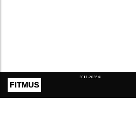
2011-2026 ©
FITMUS
Полезно
Контакты
Пользовательское соглашение
Политика конфиденциальности
Техническая поддержка
Публичная оферта
Предложения и жалобы
support@fitmus.com