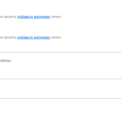
добавьте материал
чь проекту
лично
добавьте материал
чь проекту
лично
елены