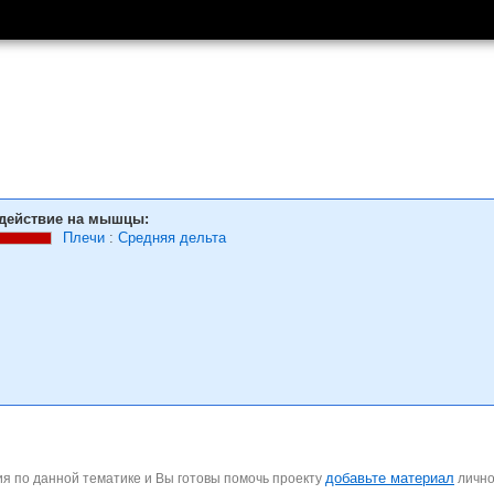
действие на мышцы:
Плечи
:
Средняя дельта
добавьте материал
я по данной тематике и Вы готовы помочь проекту
личн