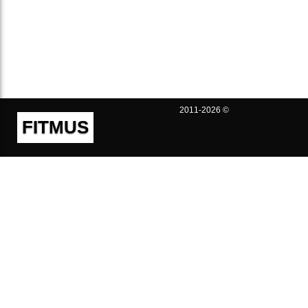
2011-2026 ©
FITMUS
Полезно
Контакты
Пользовательское соглашение
Политика конфиденциальности
Техническая поддержка
Публичная оферта
Предложения и жалобы
support@fitmus.com
Проект
Инструкции