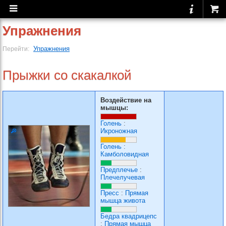
Упражнения
Упражнения
Перейти:
Прыжки со скакалкой
Воздействие на
мышцы:
Голень
:
Икроножная
Голень
:
Камболовидная
Предплечье
:
Плечелучевая
Пресс
:
Прямая
мышца живота
Бедра квадрицепс
:
Прямая мышца