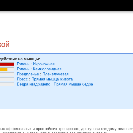
кой
действие на мышцы:
Голень
:
Икроножная
Голень
:
Камболовидная
Предплечье
:
Плечелучевая
Пресс
:
Прямая мышца живота
Бедра квадрицепс
:
Прямая мышца бедра
ых эффективных и простейших тренировок, доступная каждому человеку