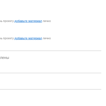
добавьте материал
чь проекту
лично
добавьте материал
чь проекту
лично
елены