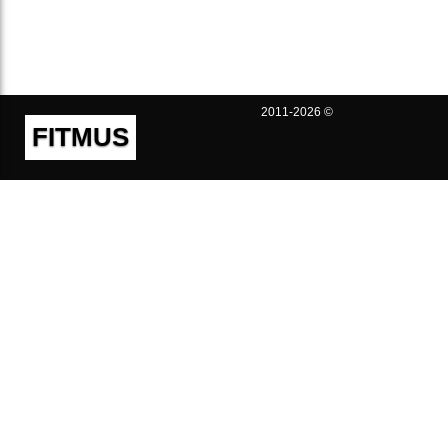
2011-2026 ©
FITMUS
Полезно
Контакты
Пользовательское соглашение
Политика конфиденциальности
Техническая поддержка
Публичная оферта
Предложения и жалобы
support@fitmus.com
Проект
Инструкции
Для разработчиков
FAQ (Вопросы и Ответы)