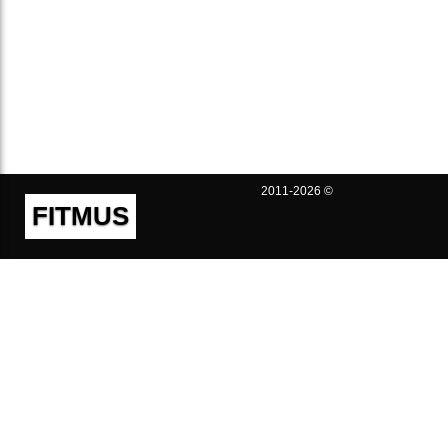
2011-2026 ©
FITMUS
Полезно
Контакты
Пользовательское соглашение
Политика конфиденциальности
Техническая поддержка
Публичная оферта
Предложения и жалобы
support@fitmus.com
Проект