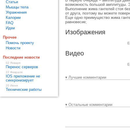
В первую очередь – амплитуда движ
Статьи
возможность большой амплитуды. Э
Мышцы тела
Выполнение жима гантелей стоя без
Упражнения
от друга, поэтому вы можете поверн
Калории
Еще одно преимущество жима гантел
равновесие;
FAQ
Идеи
Изображения
Прочее
Помочь проекту
Е
Новости
Видео
Последние новости
02 Января
Е
Перенос серверов
22 Февраля
IOS приложение не
▾ Лучшие комментарии
синхронизирует
20 Июня
Технические работы
▾ Остальные комментарии