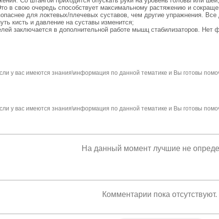
ения. Со штангой приходится опускать руки на уровень головы или шеи, 
то в свою очередь способствует максимальному растяжению и сокраще
опаснее для локтевых/плечевых суставов, чем другие упражнения. Все д
уть кисть и давление на суставы изменится;
ей заключается в дополнительной работе мышц стабилизаторов. Нет фик
сли у вас имеются знания\информация по данной тематике и Вы готовы помо
сли у вас имеются знания\информация по данной тематике и Вы готовы помо
На данный момент лучшие не опред
Комментарии пока отсутствуют.