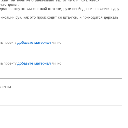
жим гантелей не ограничивает вас от чего и появляется
нию дельт;
ело в отсутствии жесткой статики, руки свободны и не зависят друг
сации рук, как это происходит со штангой, и приходится держать
добавьте материал
чь проекту
лично
добавьте материал
чь проекту
лично
елены