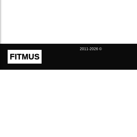
2011-2026 ©
FITMUS
Полезно
Контакты
Пользовательское соглашение
Политика конфиденциальности
Техническая поддержка
Публичная оферта
Предложения и жалобы
support@fitmus.com
Проект
Инструкции