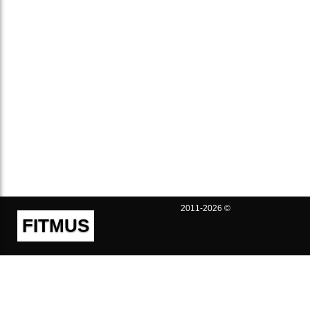
2011-2026 ©
FITMUS
Полезно
Контакты
Пользовательское соглашение
Политика конфиденциальности
Техническая поддержка