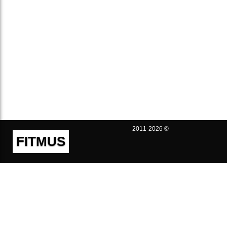
2011-2026 ©
FITMUS
Полезно
Контакты
Пользовательское соглашение
Политика конфиденциальности
Техническая поддержка
Публичная оферта
Предложения и жалобы
support@fitmus.com