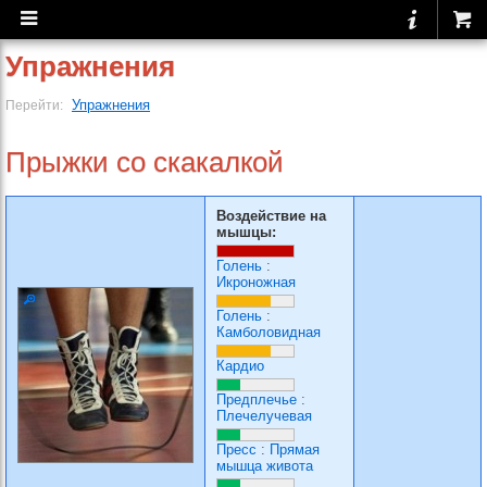
Упражнения
Упражнения
Перейти:
Прыжки со скакалкой
Воздействие на
мышцы:
Голень
:
Икроножная
Голень
:
Камболовидная
Кардио
Предплечье
:
Плечелучевая
Пресс
:
Прямая
мышца живота