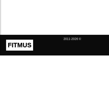
2011-2026 ©
FITMUS
Полезно
Контакты
Пользовательское соглашение
Политика конфиденциальности
Техническая поддержка
Публичная оферта
Предложения и жалобы
support@fitmus.com
Проект
Инструкции