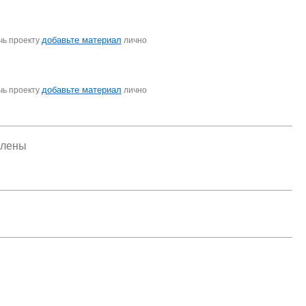
добавьте материал
чь проекту
лично
добавьте материал
чь проекту
лично
елены