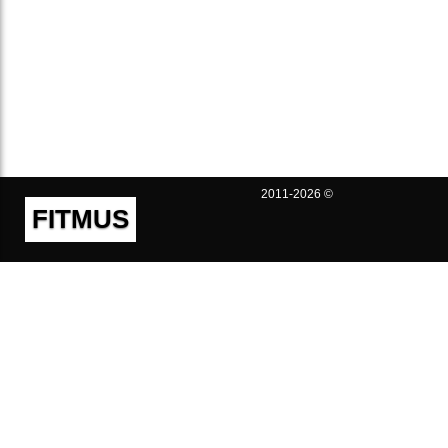
2011-2026 ©
FITMUS
Полезно
Контакты
Пользовательское соглашение
Политика конфиденциальности
Техническая поддержка
Публичная оферта
Предложения и жалобы
support@fitmus.com
Проект