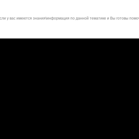
сли у вас имеются знания\информация по данной тематике и Вы готовы помо