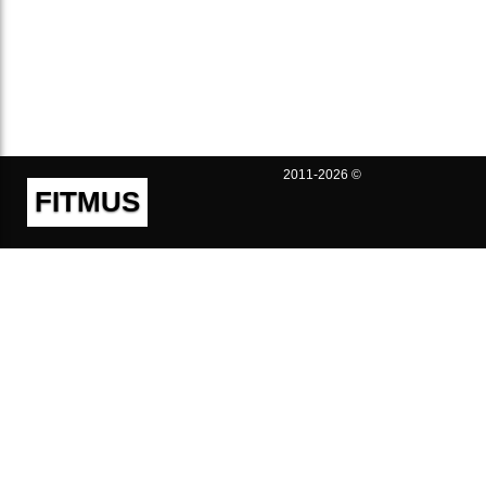
2011-2026 ©
FITMUS
Полезно
Контакты
Пользовательское соглашение
Политика конфиденциальности
Техническая поддержка
Публичная оферта
Предложения и жалобы
support@fitmus.com
Проект
Инструкции