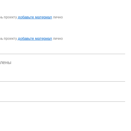
добавьте материал
чь проекту
лично
добавьте материал
чь проекту
лично
елены