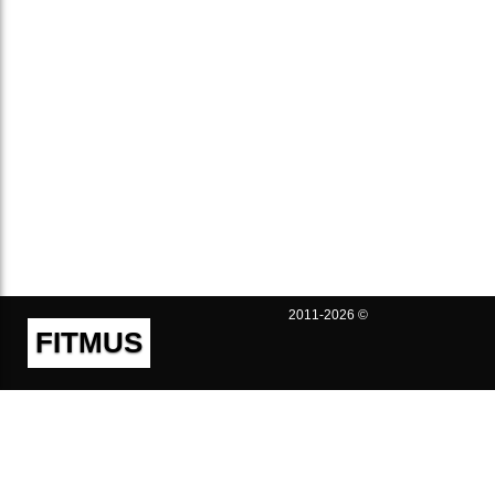
2011-2026 ©
FITMUS
Полезно
Контакты
Пользовательское соглашение
Политика конфиденциальности
Техническая поддержка
Публичная оферта
Предложения и жалобы