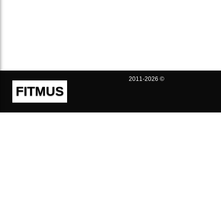
2011-2026 ©
FITMUS
Полезно
Контакты
Пользовательское соглашение
Политика конфиденциальности
Техническая поддержка
Публичная оферта
Предложения и жалобы
support@fitmus.com
Проект
Инструкции