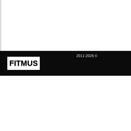
2011-2026 ©
FITMUS
Полезно
Контакты
Пользовательское соглашение
Политика конфиденциальности
Техническая поддержка
Публичная оферта
Предложения и жалобы
support@fitmus.com
Проект