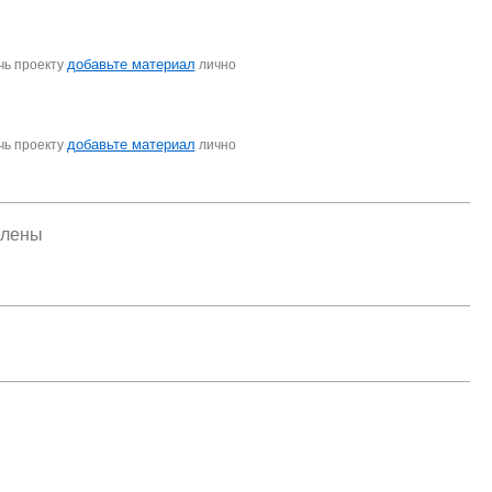
добавьте материал
чь проекту
лично
добавьте материал
чь проекту
лично
елены