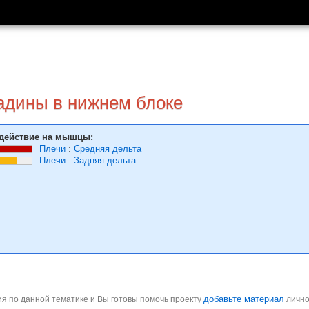
ладины в нижнем блоке
действие на мышцы:
Плечи
:
Средняя дельта
Плечи
:
Задняя дельта
добавьте материал
я по данной тематике и Вы готовы помочь проекту
личн