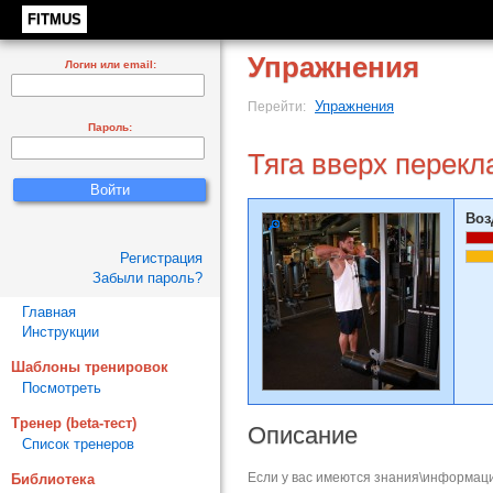
FITMUS
Упражнения
Логин или email:
Упражнения
Перейти:
Пароль:
Тяга вверх перек
Воз
Регистрация
Забыли пароль?
Главная
Инструкции
Шаблоны тренировок
Посмотреть
Тренер (beta-тест)
Описание
Список тренеров
Если у вас имеются знания\информаци
Библиотека