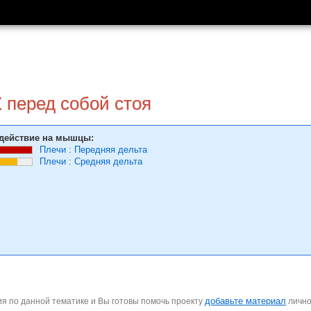
 перед собой стоя
действие на мышцы:
Плечи
:
Передняя дельта
Плечи
:
Средняя дельта
добавьте материал
я по данной тематике и Вы готовы помочь проекту
личн