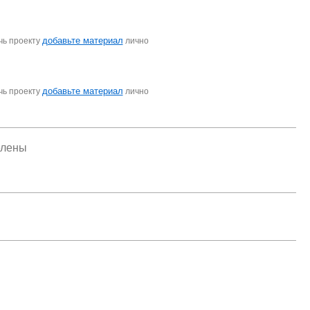
добавьте материал
чь проекту
лично
добавьте материал
чь проекту
лично
елены