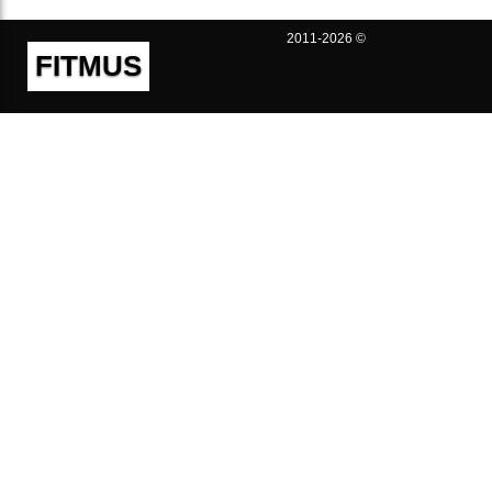
2011-2026 ©
FITMUS
Полезно
Контакты
Пользовательское соглашение
Политика конфиденциальности
Техническая поддержка
Публичная оферта
Предложения и жалобы
support@fitmus.com
Проект
Инструкции
Для разработчиков
FAQ (Вопросы и Ответы)