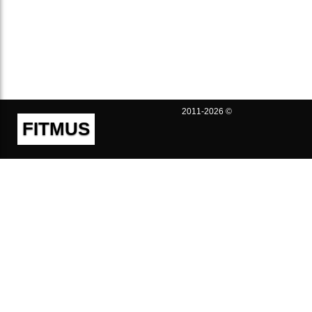
2011-2026 ©
FITMUS
Полезно
Контакты
Пользовательское соглашение
Политика конфиденциальности
Техническая поддержка
Публичная оферта
Предложения и жалобы
support@fitmus.com
Проект
Инструкции