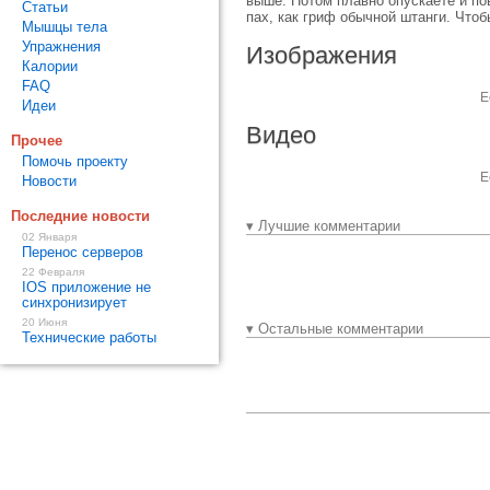
выше. Потом плавно опускаете и по
Статьи
пах, как гриф обычной штанги. Что
Мышцы тела
Упражнения
Изображения
Калории
FAQ
Е
Идеи
Видео
Прочее
Помочь проекту
Е
Новости
Последние новости
▾ Лучшие комментарии
02 Января
Перенос серверов
22 Февраля
IOS приложение не
синхронизирует
20 Июня
▾ Остальные комментарии
Технические работы