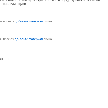
или штанга с изогнутым грифом - они не будут давить на ноги или
стойки или ящики.
добавьте материал
чь проекту
лично
добавьте материал
чь проекту
лично
елены