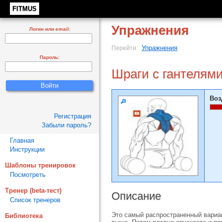
FITMUS
Упражнения
Логин или email:
Упражнения
Перейти:
Пароль:
Шраги с гантелям
Воз
Регистрация
Забыли пароль?
Главная
Инструкции
Шаблоны тренировок
Посмотреть
Тренер (beta-тест)
Описание
Список тренеров
Это самый распространенный вариан
Библиотека