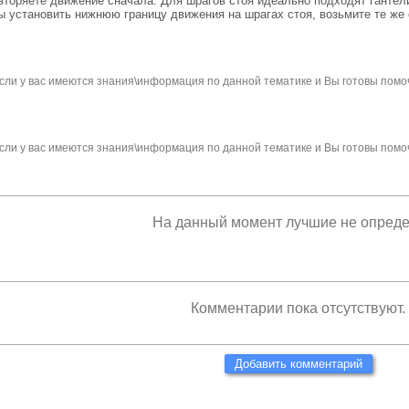
вторяете движение сначала. Для шрагов стоя идеально подходят гантели 
бы установить нижнюю границу движения на шрагах стоя, возьмите те же 
сли у вас имеются знания\информация по данной тематике и Вы готовы помо
сли у вас имеются знания\информация по данной тематике и Вы готовы помо
На данный момент лучшие не опред
Комментарии пока отсутствуют.
Добавить комментарий