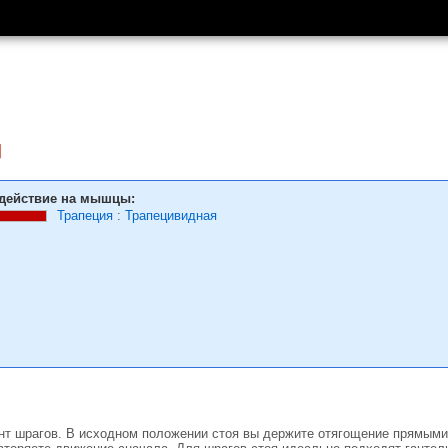
и
действие на мышцы:
Трапеция
:
Трапецивидная
т шрагов. В исходном положении стоя вы держите отягощение прямыми р