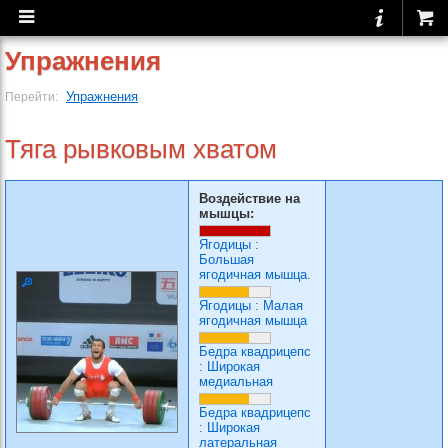
Упражнения
Упражнения
Перейти:
Тяга рывковым хватом
Воздействие на
мышцы:
Ягодицы
:
Большая
ягодичная мышца.
Ягодицы
:
Малая
ягодичная мышца
Бедра квадрицепс
:
Широкая
медиальная
Бедра квадрицепс
:
Широкая
латеральная