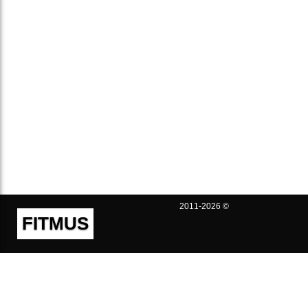
2011-2026 ©
FITMUS
Полезно
Контакты
Пользовательское соглашение
Политика конфиденциальности
Техническая поддержка
Публичная оферта