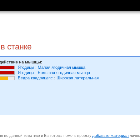
 в станке
действие на мышцы:
Ягодицы
:
Малая ягодичная мышца
Ягодицы
:
Большая ягодичная мышца.
Бедра квадрицепс
:
Широкая латеральная
добавьте материал
я по данной тематике и Вы готовы помочь проекту
личн