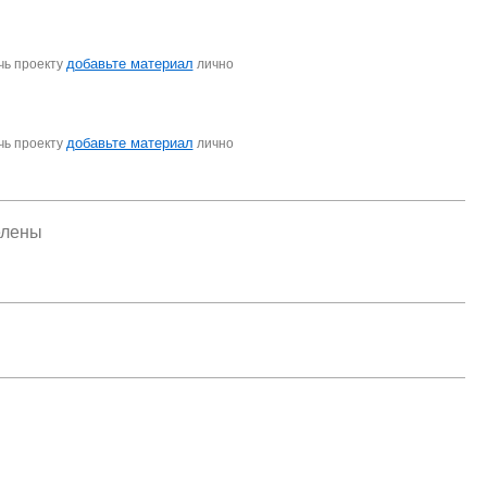
добавьте материал
чь проекту
лично
добавьте материал
чь проекту
лично
елены