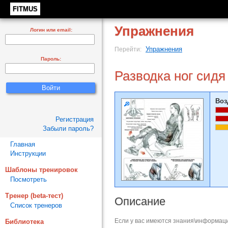
FITMUS
Упражнения
Логин или email:
Упражнения
Перейти:
Пароль:
Разводка ног сидя
Воз
Регистрация
Забыли пароль?
Главная
Инструкции
Шаблоны тренировок
Посмотреть
Тренер (beta-тест)
Описание
Список тренеров
Если у вас имеются знания\информаци
Библиотека