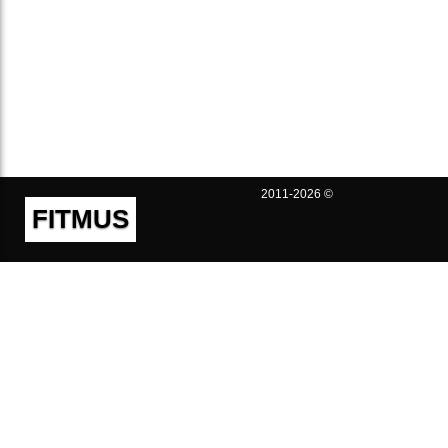
2011-2026 ©
FITMUS
Полезно
Контакты
Пользовательское соглашение
Политика конфиденциальности
Техническая поддержка
Публичная оферта
Предложения и жалобы
support@fitmus.com
Проект