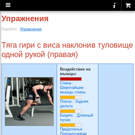
Упражнения
Упражнения
Перейти:
Тяга гири с виса наклонив туловище
одной рукой (правая)
Воздействие на
мышцы:
Спина
:
Широчайшие
мышцы спины
Плечи
:
Задняя
дельта
Бицепс
:
Длинный
пучок
Предплечье
:
Плечелучевая