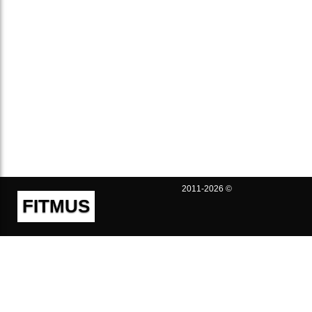
2011-2026 ©
FITMUS
Полезно
Контакты
Пользовательское соглашение
Политика конфиденциальности
Техническая поддержка
Публичная оферта
Предложения и жалобы
support@fitmus.com