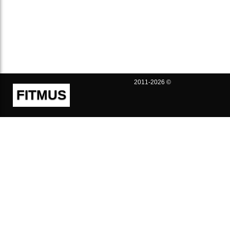
2011-2026 ©
FITMUS
Полезно
Контакты
Пользовательское соглашение
Политика конфиденциальности
Техническая поддержка
Публичная оферта
Предложения и жалобы
support@fitmus.com
Проект
Инструкции