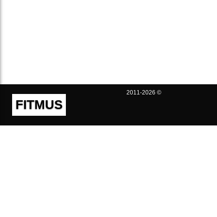
2011-2026 ©
FITMUS
Полезно
Контакты
Пользовательское соглашение
Политика конфиденциальности
Техническая поддержка
Публичная оферта
Предложения и жалобы
support@fitmus.com
Проект