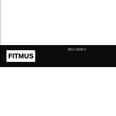
2011-2026 ©
FITMUS
Полезно
Контакты
Пользовательское соглашение
Политика конфиденциальности
Техническая поддержка
Публичная оферта
Предложения и жалобы
support@fitmus.com
Проект