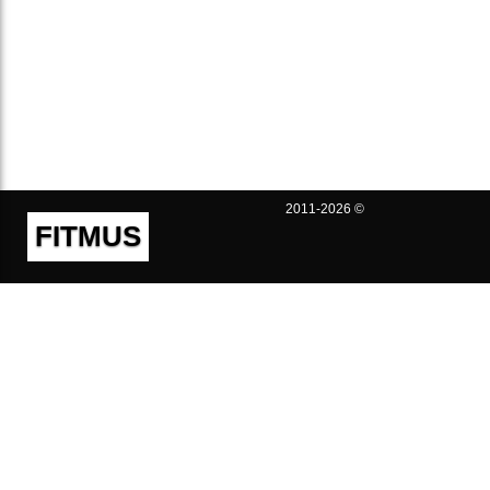
2011-2026 ©
FITMUS
Полезно
Контакты
Пользовательское соглашение
Политика конфиденциальности
Техническая поддержка
Публичная оферта
Предложения и жалобы
support@fitmus.com
Проект