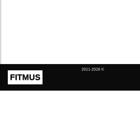
2011-2026 ©
FITMUS
Полезно
Контакты
Пользовательское соглашение
Политика конфиденциальности
Техническая поддержка
Публичная оферта
Предложения и жалобы
support@fitmus.com