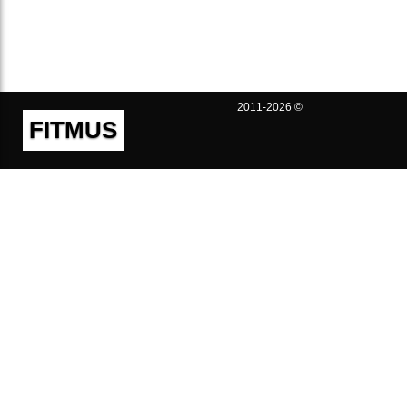
2011-2026 ©
FITMUS
Полезно
Контакты
Пользовательское соглашение
Политика конфиденциальности
Техническая поддержка
Публичная оферта
Предложения и жалобы
support@fitmus.com
Проект
Инструкции
Для разработчиков
FAQ (Вопросы и Ответы)