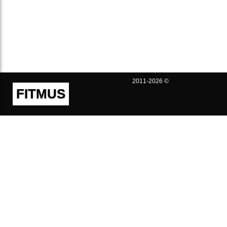
2011-2026 ©
FITMUS
Полезно
Контакты
Пользовательское соглашение
Политика конфиденциальности
Техническая поддержка
Публичная оферта
Предложения и жалобы
support@fitmus.com
Проект
Инструкции