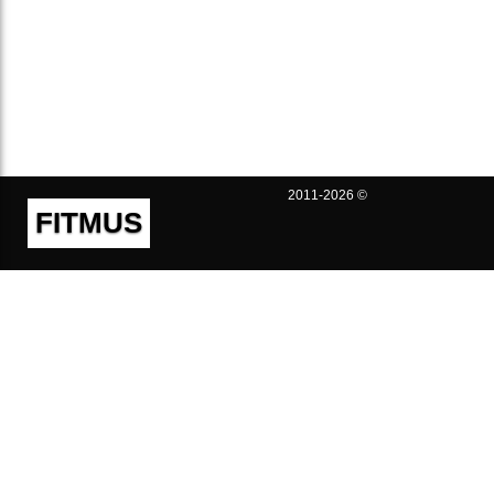
2011-2026 ©
FITMUS
Полезно
Контакты
Пользовательское соглашение
Политика конфиденциальности
Техническая поддержка
Публичная оферта
Предложения и жалобы
support@fitmus.com
Проект
Инструкции