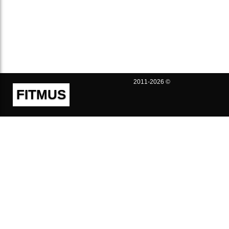
2011-2026 ©
FITMUS
Полезно
Контакты
Пользовательское соглашение
Политика конфиденциальности
Техническая поддержка
Публичная оферта
Предложения и жалобы
support@fitmus.com
Проект
Инструкции