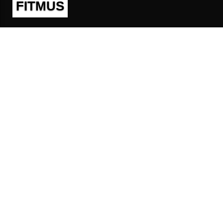
FITMUS
Полезно
Контакты
Пользовательское соглашение
Политика конфиденциальности
Техническая поддержка
Публичная оферта
Предложения и жалобы
support@fitmus.com
Проект
Инструкции
Для разработчиков
FAQ (Вопросы и Ответы)