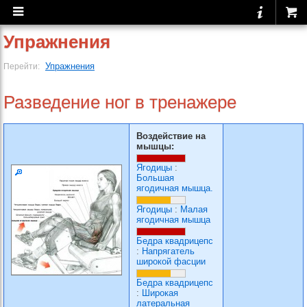
Упражнения
Упражнения
Перейти:
Разведение ног в тренажере
Воздействие на
мышцы:
Ягодицы
:
Большая
ягодичная мышца.
Ягодицы
:
Малая
ягодичная мышца
Бедра квадрицепс
:
Напрягатель
широкой фасции
Бедра квадрицепс
:
Широкая
латеральная