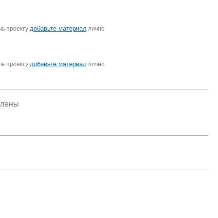
добавьте материал
чь проекту
лично
добавьте материал
чь проекту
лично
елены