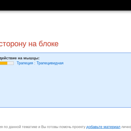
сторону на блоке
действие на мышцы:
Трапеция
:
Трапецивидная
добавьте материал
я по данной тематике и Вы готовы помочь проекту
личн