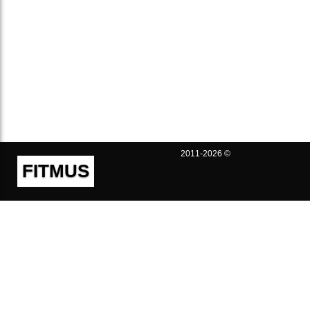
2011-2026 ©
FITMUS
Полезно
Контакты
Пользовательское соглашение
Политика конфиденциальности
Техническая поддержка
Публичная оферта
Предложения и жалобы
support@fitmus.com