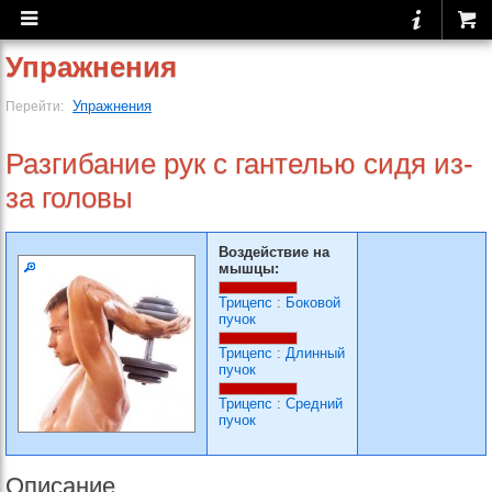
Упражнения
Упражнения
Перейти:
Разгибание рук с гантелью сидя из-
за головы
Воздействие на
мышцы:
Трицепс
:
Боковой
пучок
Трицепс
:
Длинный
пучок
Трицепс
:
Средний
пучок
Описание