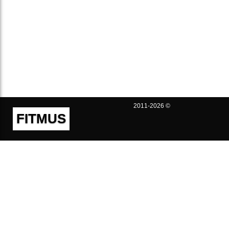
2011-2026 ©
FITMUS
Полезно
Контакты
Пользовательское соглашение
Политика конфиденциальности
Техническая поддержка
Публичная оферта
Предложения и жалобы
support@fitmus.com
Проект